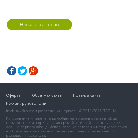
Написать отзыв
Оферта
Обратная связь
Правила сайта
Рекламируйся с нами
in.ck.ua - бизнес и развлечения Черкассы © 2013-2026, TAG.UA
Копирование и перепечатка любых материалов с сайта in.ck.ua
возможны только при наличии прямой активной гиперссылки не
дальше первого абзаца. Использование авторских материалов сайта
in.ck.ua в печатных изданиях возможно только с письменного
разрешения редакции.