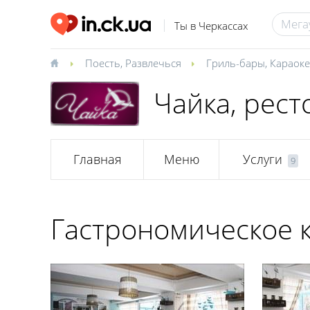
Ты в Черкассах
Поесть
,
Развлечься
Гриль-бары
,
Караоке
Чайка, рес
Главная
Меню
Услуги
9
Гастрономическое 