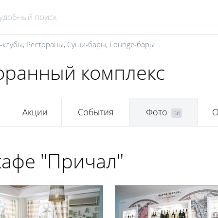
-клубы
,
Рестораны
,
Суши-бары
,
Lounge-бары
торанный комплекс
Акции
События
Фото
О
56
кафе "Причал"