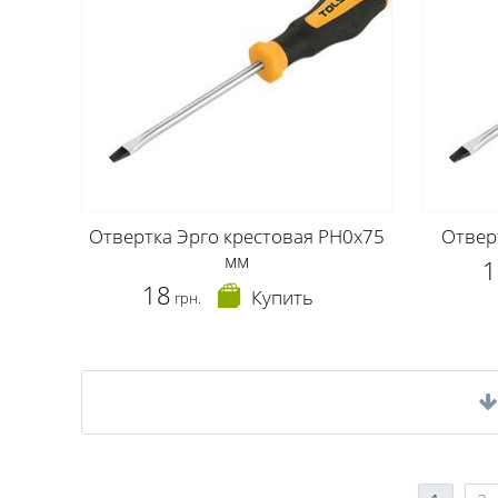
Отвертка Эрго крестовая РН0х75
Отвер
мм
1
18
Купить
грн.