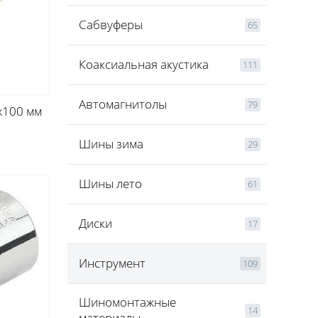
Сабвуферы
65
Коаксиальная акустика
111
Автомагнитолы
79
х100 мм
Шины зима
29
Шины лето
61
Диски
17
Инструмент
109
Шиномонтажные
14
материалы