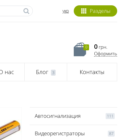
Разделы
укр
0
грн.
0
Оформить
О нас
Блог
Контакты
3
Автосигнализация
111
Видеорегистраторы
87