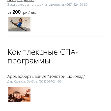
Эволюция, центр развития личности, (067) 524‑29‑89
200
от
грн./час.
Комплексные СПА-
программы
Аромаобертывание "Золотой шоколад"
Дар Калифа, DaySpa, (068) 684‑24‑96