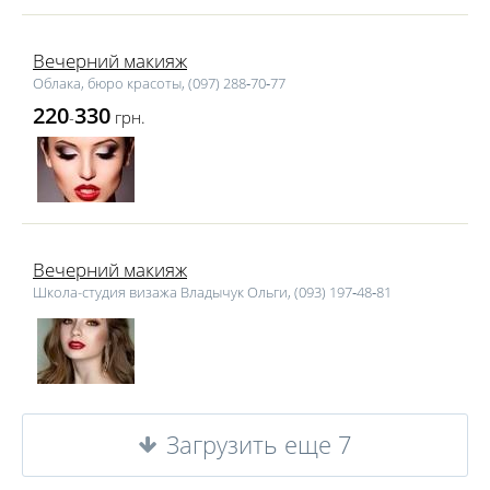
Вечерний макияж
Облака, бюро красоты, (097) 288‑70‑77
220
330
-
грн.
Вечерний макияж
Школа-студия визажа Владычук Ольги, (093) 197‑48‑81
Загрузить еще 7