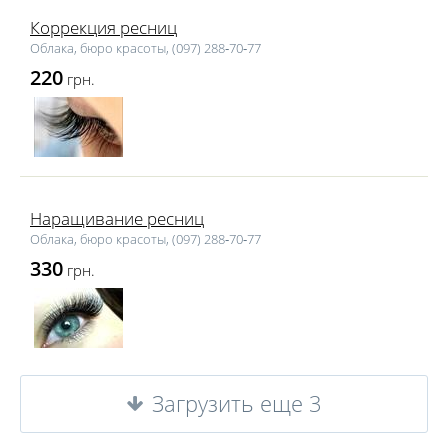
Коррекция ресниц
Облака, бюро красоты, (097) 288‑70‑77
220
грн.
Наращивание ресниц
Облака, бюро красоты, (097) 288‑70‑77
330
грн.
Загрузить еще 3