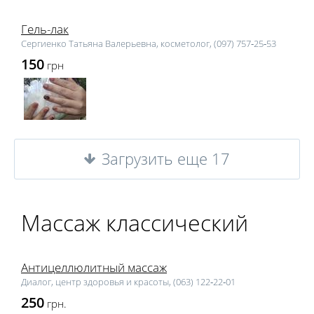
Гель-лак
Сергиенко Татьяна Валерьевна, косметолог, (097) 757‑25‑53
150
грн
Загрузить еще 17
Массаж классический
Антицеллюлитный массаж
Диалог, центр здоровья и красоты, (063) 122‑22‑01
250
грн.