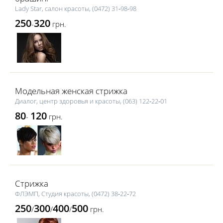
Lаdy Star, салон красоты, (0472) 31‑98‑98
250
320
-
грн.
Модельная женская стрижка
Диалог, центр здоровья и красоты, (063) 122‑22‑01
80
120
-
грн.
Стрижка
ФЛЭМП, Студия красоты, (0472) 38‑22‑72
250
300
400
500
/
/
/
грн.