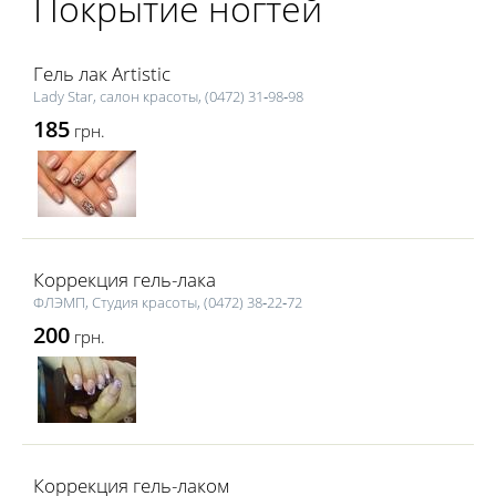
Покрытие ногтей
Гель лак Artistic
Lаdy Star, салон красоты, (0472) 31‑98‑98
185
грн.
Коррекция гель-лака
ФЛЭМП, Студия красоты, (0472) 38‑22‑72
200
грн.
Коррекция гель-лаком