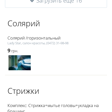
Загрузить еще 16
Солярий
Солярий /горизонтальный
Lаdy Star, салон красоты, (0472) 31‑98‑98
9
грн.
Стрижки
Комплекс: Стрижка+мытье головы+укладка на
брашинг