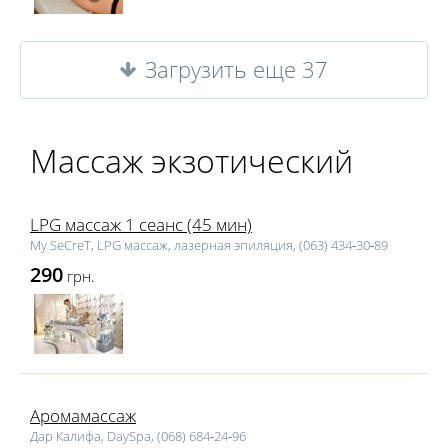
Загрузить еще 37
Массаж экзотический
LPG массаж 1 сеанс (45 мин)
My SeCreT, LPG массаж, лазерная эпиляция, (063) 434‑30‑89
290
грн.
Аромамассаж
Дар Калифа, DaySpa, (068) 684‑24‑96