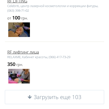
RF LIFTING
Celebriti, центр лазерной косметологии и коррекции фигуры,
(063) 398‑71‑02
100
от
грн.
RF лифтинг лица
RELAXME, Кабинет красоты, (066) 417‑73‑29
350
грн.
Загрузить еще 103