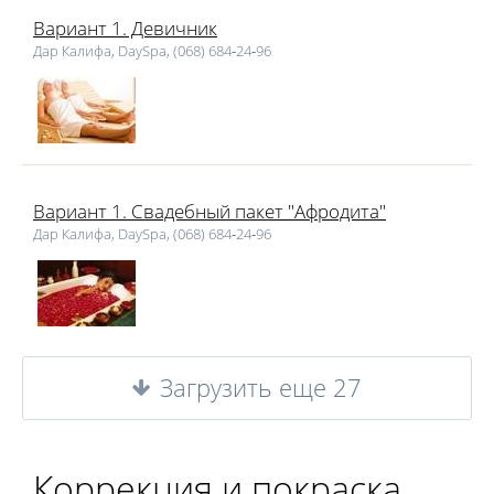
Вариант 1. Девичник
Дар Калифа, DaySpa, (068) 684‑24‑96
Вариант 1. Свадебный пакет "Афродита"
Дар Калифа, DaySpa, (068) 684‑24‑96
Загрузить еще 27
Коррекция и покраска