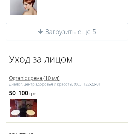
Загрузить еще 5
Уход за лицом
Ogranic крема (10 мл)
Диалог, центр здоровья и красоты, (063) 122‑22‑01
50
100
-
грн.