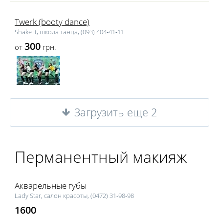
Twerk (booty dance)
Shake It, школа танца, (093) 404‑41‑11
300
от
грн.
Загрузить еще 2
Перманентный макияж
Акварельные губы
Lаdy Star, салон красоты, (0472) 31‑98‑98
1600