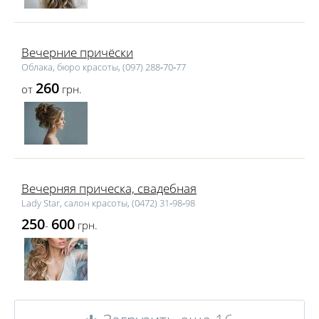
Вечерние причёски
Облака, бюро красоты, (097) 288‑70‑77
260
от
грн.
Вечерняя прическа, свадебная
Lаdy Star, салон красоты, (0472) 31‑98‑98
250
600
-
грн.