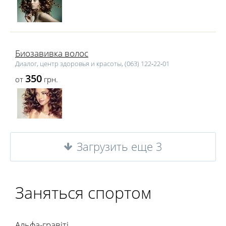
Биозавивка волос
Диалог, центр здоровья и красоты, (063) 122‑22‑01
350
от
грн.
Загрузить еще 3
Заняться спортом
Альфа-гравіті