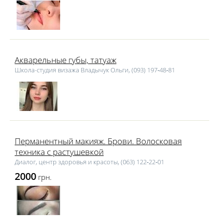
Акварельные губы, татуаж
Школа-студия визажа Владычук Ольги, (093) 197‑48‑81
Перманентный макияж. Брови. Волосковая
техника с растушевкой
Диалог, центр здоровья и красоты, (063) 122‑22‑01
2000
грн.