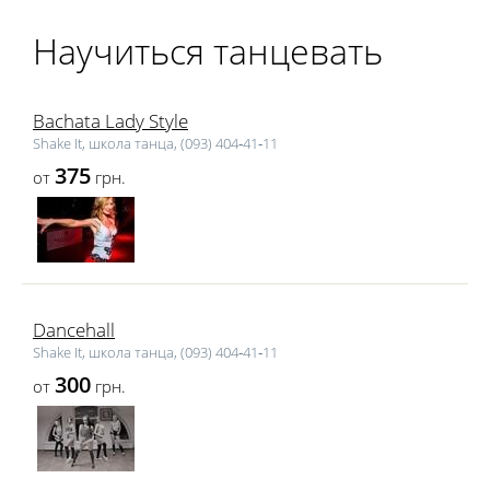
Научиться танцевать
Bachata Lady Style
Shake It, школа танца, (093) 404‑41‑11
375
от
грн.
Dancehall
Shake It, школа танца, (093) 404‑41‑11
300
от
грн.