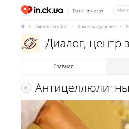
Ты в Черкассах
Заняться собой
Красота
,
Здоровье
К
Диалог, центр 
Главная
Антицеллюлитны