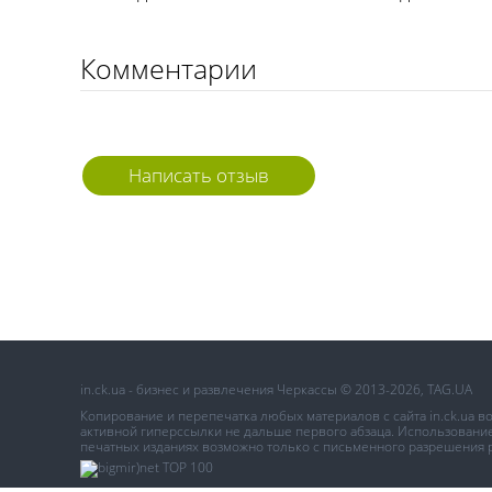
Комментарии
Написать отзыв
in.ck.ua - бизнес и развлечения Черкассы © 2013-2026, TAG.UA
Копирование и перепечатка любых материалов с сайта in.ck.ua 
активной гиперссылки не дальше первого абзаца. Использование 
печатных изданиях возможно только с письменного разрешения 