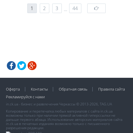
1
2
3
44
…
Оферта
Контакты
Обратная связь
Правила сайта
Рекламируйся с нами
in.ck.ua - бизнес и развлечения Черкассы © 2013-2026, TAG.UA
Копирование и перепечатка любых материалов с сайта in.ck.ua
возможны только при наличии прямой активной гиперссылки не
дальше первого абзаца. Использование авторских материалов сайта
in.ck.ua в печатных изданиях возможно только с письменного
разрешения редакции.