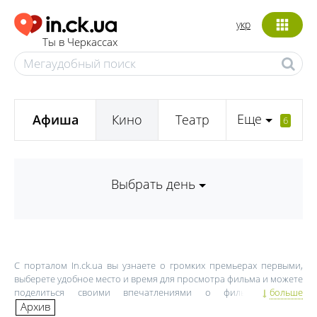
укр
Ты в Черкассах
Еще
Афиша
Кино
Театр
6
Выбрать день
С порталом In.ck.ua вы узнаете о громких премьерах первыми,
выберете удобное место и время для просмотра фильма и можете
поделиться своими впечатлениями о фильме. Афиша
больше
кинотеатров Черкасс, цены на билеты, расписание киносеансов,
Архив