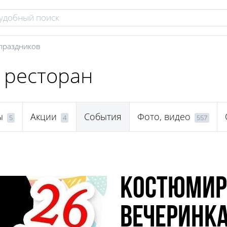
праздников
, ресторан
ы
Акции
События
Фото, видео
5
4
557
Костюмир
вечеринк