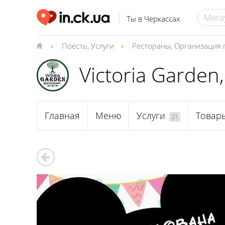
Ты в Черкассах
Поесть
,
Услуги
Рестораны
,
Организация 
Victoria Garden
Главная
Меню
Услуги
Товар
21