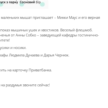
 маленьких мышат приглашает – Микки Маус и его верная
 показ мышиных ушек и хвостиков. Веселый флешмоб.
еченья от Анны Собко – заведующей кафедры гостинично-
итете!
сики и носики.
графы Людмила Дунаева и Дарья Чернюк.
ить на карточку Приватбанка.
 на раздумья звоните сейчас!