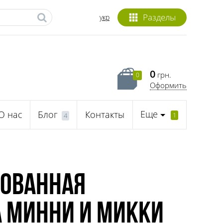
Разделы
укр
0
грн.
0
Оформить
Еще
О нас
Блог
Контакты
1
4
ованная
а Минни и Микки