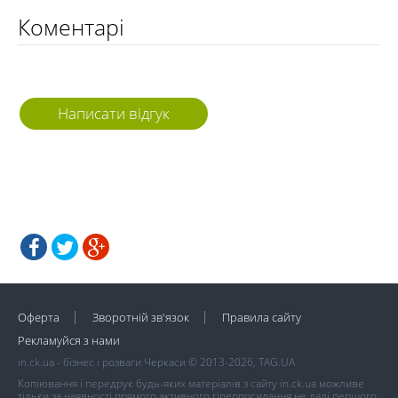
Коментарі
Написати відгук
Оферта
Зворотній зв'язок
Правила сайту
Рекламуйся з нами
in.ck.ua - бізнес і розваги Черкаси © 2013-2026, TAG.UA
Копіювання і передрук будь-яких матеріалів з сайту in.ck.ua можливе
тільки за наявності прямого активного гіперпосилання не далі першого