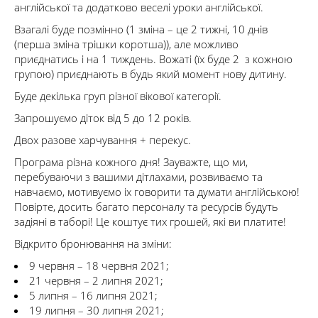
англійської та додатково веселі уроки англійської.
Взагалі буде позмінно (1 зміна – це 2 тижні, 10 днів
(перша зміна трішки коротша)), але можливо
приєднатись і на 1 тиждень. Вожаті (їх буде 2 з кожною
групою) приєднають в будь який момент нову дитину.
Буде декілька груп різної вікової категорії.
Запрошуємо діток від 5 до 12 років.
Двох разове харчування + перекус.
Програма різна кожного дня! Зауважте, що ми,
перебуваючи з вашими дітлахами, розвиваємо та
навчаємо, мотивуємо іх говорити та думати англійською!
Повірте, досить багато персоналу та ресурсів будуть
задіяні в таборі! Це коштує тих грошей, які ви платите!
Відкрито бронювання на зміни:
9 червня – 18 червня 2021;
21 червня – 2 липня 2021;
5 липня – 16 липня 2021;
19 липня – 30 липня 2021;