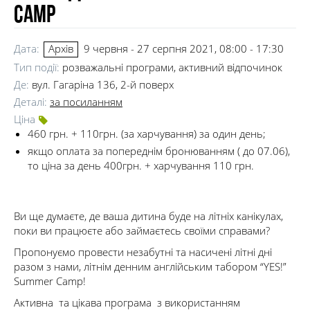
Camp
Дата:
9 червня - 27 серпня 2021, 08:00 - 17:30
Архів
Тип події:
розважальні програми, активний відпочинок
Де:
вул. Гагаріна 136, 2-й поверх
Деталі:
за посиланням
Ціна
460 грн. + 110грн. (за харчування) за один день;
якщо оплата за попереднім бронюванням ( до 07.06),
то ціна за день 400грн. + харчування 110 грн.
Ви ще думаєте, де ваша дитина буде на літніх канікулах,
поки ви працюєте або займаєтесь своїми справами?
Пропонуємо провести незабутні та насичені літні дні
разом з нами, літнім денним англійським табором “YES!”
Summer Camp!
Активна та цікава програма з використанням