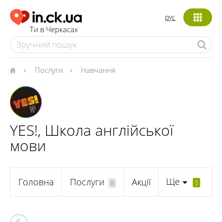
рус
Ти в Черкасах
Послуги
Навчання
YES!, Школа англійської
мови
Ще
Головна
Послуги
Акції
5
8