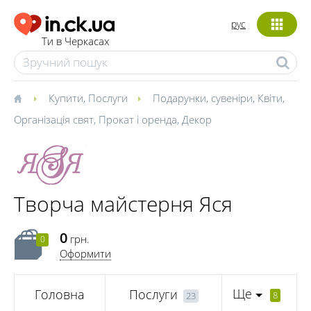
рус
Ти в Черкасах
Купити
,
Послуги
Подарунки, сувеніри
,
Квіти
,
Організація свят
,
Прокат і оренда
,
Декор
Творча майстерня Яся
0
грн.
0
Оформити
Ще
Головна
Послуги
8
23