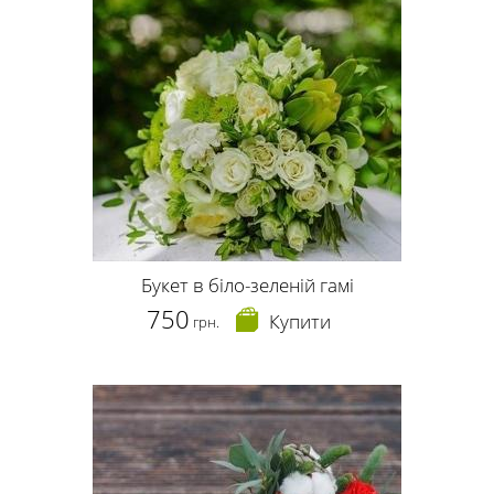
Букет в біло-зеленій гамі
750
Купити
грн.