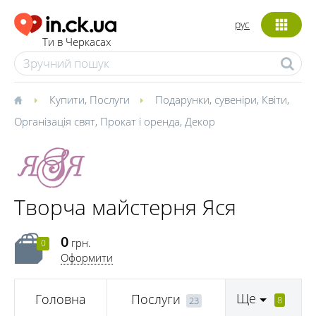
рус
Ти в Черкасах
Купити
,
Послуги
Подарунки, сувеніри
,
Квіти
,
Організація свят
,
Прокат і оренда
,
Декор
Творча майстерня Яся
0
грн.
0
Оформити
Ще
Головна
Послуги
8
23