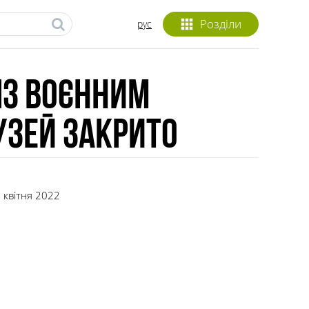
Розділи
рус
 із воєнним
узей закрито
 квітня 2022