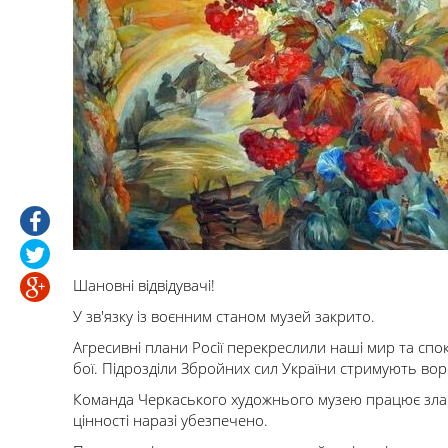
Шановні відвідувачі!
У зв'язку із воєнним станом музей закрито.
Агресивні плани Росії перекреслили наші мир та спокі
бої. Підрозділи Збройних сил України стримують вор
Команда Черкаського художнього музею працює злаго
цінності наразі убезпечено.