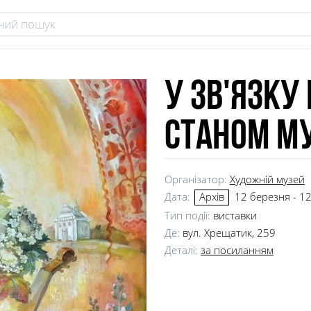
У зв'язку
станом м
Організатор:
Художній музей
Дата:
12 березня - 12
Архів
Тип події:
виставки
Де:
вул. Хрещатик, 259
Деталі:
за посиланням