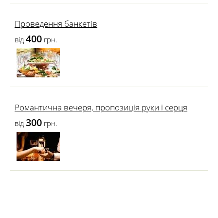
Проведення банкетів
400
від
грн.
Романтична вечеря, пропозиція руки і серця
300
від
грн.