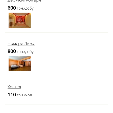
600
грн./добу
Номери Люкс
800
грн./добу
Хостел
110
грн./чол.