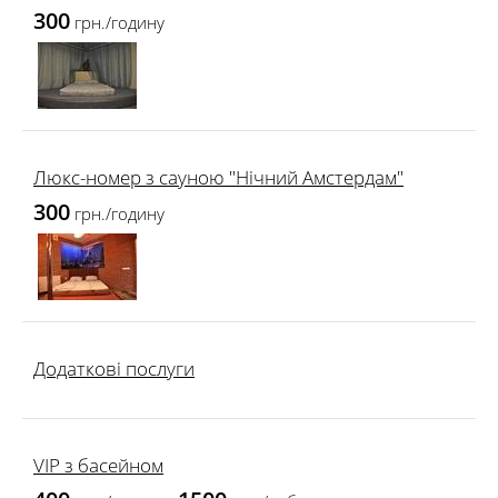
300
грн./годину
Люкс-номер з сауною "Нічний Амстердам"
300
грн./годину
Додаткові послуги
VIP з басейном