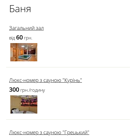
Баня
Загальний зал
60
від
грн.
Люкс-номер з сауною "Курінь"
300
грн./годину
Люкс-номер з сауною "Грецький"