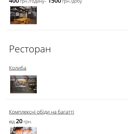
400
1500
грн./годину–
грн./добу
Ресторан
Колиба
Комплексні обіди на багатті
20
від
грн.