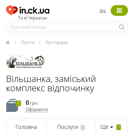
рус
Ти в Черкасах
Поїсти
Ресторани
Вільшанка, заміський
комплекс відпочинку
0
грн.
0
Оформити
Ще
Головна
Послуги
7
3