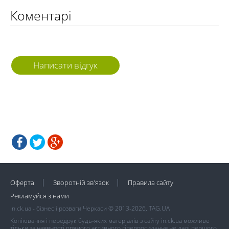
Коментарі
Написати відгук
Оферта
Зворотній зв'язок
Правила сайту
Рекламуйся з нами
in.ck.ua - бізнес і розваги Черкаси © 2013-2026, TAG.UA
Копіювання і передрук будь-яких матеріалів з сайту in.ck.ua можливе
тільки за наявності прямого активного гіперпосилання не далі першого