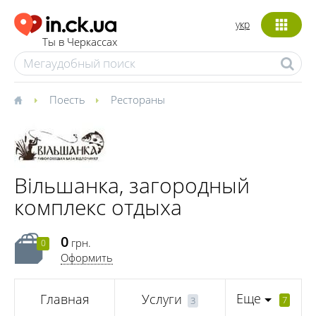
укр
Ты в Черкассах
Поесть
Рестораны
Вільшанка, загородный
комплекс отдыха
0
грн.
0
Оформить
Еще
Главная
Услуги
7
3