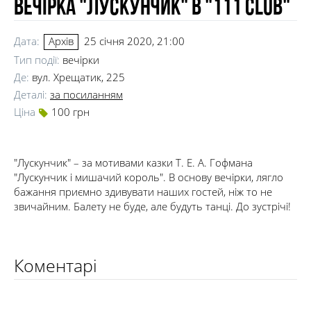
Вечірка "Лускунчик" в "111 club"
Дата:
25 січня 2020, 21:00
Архів
Тип події:
вечірки
Де:
вул. Хрещатик, 225
Деталі:
за посиланням
Ціна
100 грн
"Лускунчик" – за мотивами казки Т. Е. А. Гофмана
"Лускунчик і мишачий король". В основу вечірки, лягло
бажання приємно здивувати наших гостей, ніж то не
звичайним. Балету не буде, але будуть танці. До зустрічі!
Коментарі