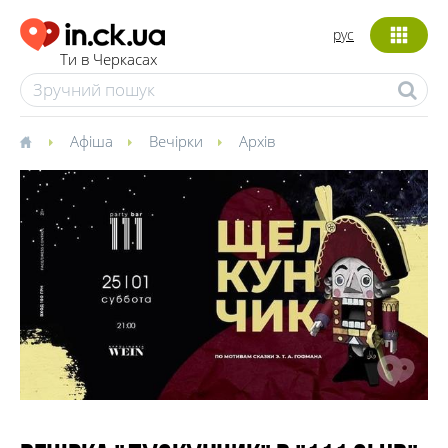
рус
Ти в Черкасах
Афіша
Вечірки
Архів