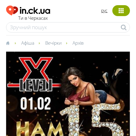
рус
Ти в Черкасах
Афіша
Вечірки
Архів