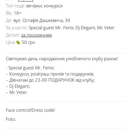
Тип події:
вечірки, конкурси
Вік:
18+
Де:
вул. Остафія Дашкевича, 39
За участю:
Special guest Mr. Fenix
,
Dj Elegant
,
Mc Veter
Деталі:
за посиланням
Ціна
50 грн
Святкуємо день народження улюбленого клубу разом!
- Special guest Mr. Fenix;
– Конкурси, розіграш призів та подарунків;
– Дівчатам до 23-00 ПОДАРУНОК від клубу;
– Dj Elegant;
– Mc Veter.
Face control/Dress code!
Foto.