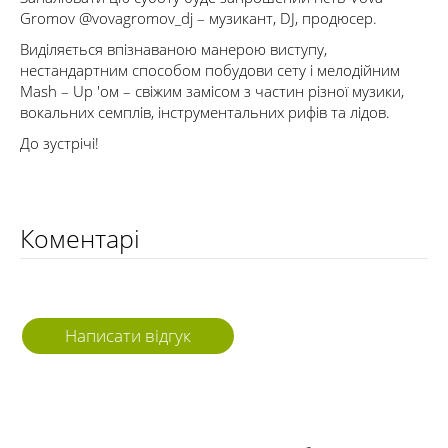
Gromov @vovagromov_dj – музикант, DJ, продюсер.
Виділяється впізнаваною манерою виступу,
нестандартним способом побудови сету і мелодійним
Mash – Up 'ом – свіжим замісом з частин різної музики,
вокальних семплів, інструментальних рифів та лідов.
До зустрічі!
Коментарі
Написати відгук