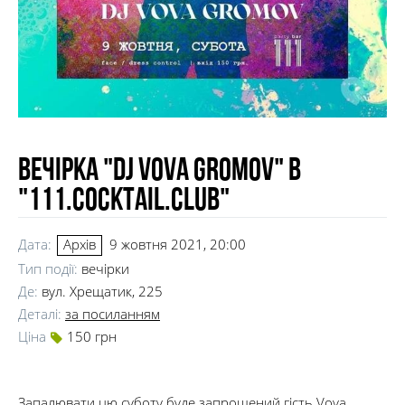
Вечірка "Dj Vova Gromov" в
"111.cocktail.сlub"
Дата:
9 жовтня 2021, 20:00
Архів
Тип події:
вечірки
Де:
вул. Хрещатик, 225
Деталі:
за посиланням
Ціна
150 грн
Запалювати цю суботу буде запрошений гість Vova