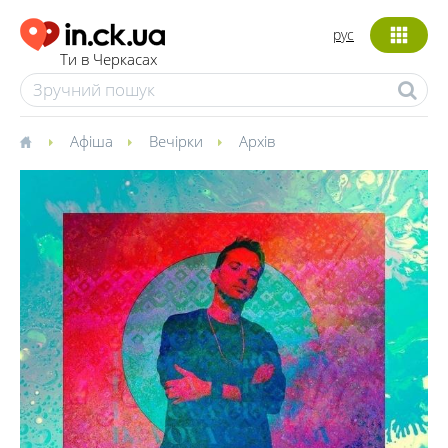
рус
Ти в Черкасах
Афіша
Вечірки
Архів