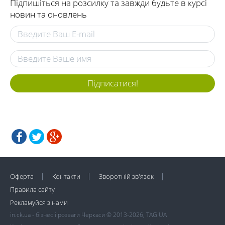
Підпишіться на розсилку та завжди будьте в курсі
новин та оновлень
Підписатися!
Оферта
Контакти
Зворотній зв'язок
Правила сайту
Рекламуйся з нами
in.ck.ua - бізнес і розваги Черкаси © 2013-2026, TAG.UA