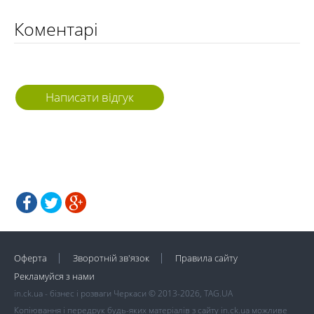
Коментарі
Написати відгук
Оферта
Зворотній зв'язок
Правила сайту
Рекламуйся з нами
in.ck.ua - бізнес і розваги Черкаси © 2013-2026, TAG.UA
Копіювання і передрук будь-яких матеріалів з сайту in.ck.ua можливе