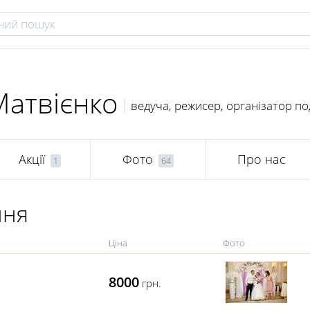
Матвієнко
ведуча, режисер, організатор по
Акції
Фото
Про нас
1
64
ння
Ціна
Фото
8000
грн.