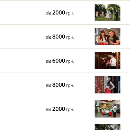
2000
від
грн.
8000
від
грн.
6000
від
грн.
8000
від
грн.
2000
від
грн.