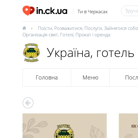
Ти в Черкасах
Поїсти
,
Розважитися
,
Послуги
,
Зайнятися соб
Організація свят
,
Готелі
,
Прокат і оренда
Україна, готель
Головна
Меню
Посл