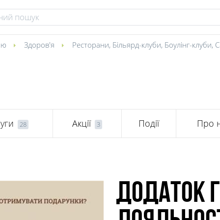
ою
Здоров'я
Ресторани
,
Більярд-клуби
,
Боулінг-клуби
,
С
уги
Акції
Події
Про 
28
3
Додаток г