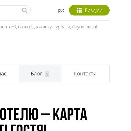
Розділи
рус
анаторії, бази відпочинку, турбази
,
Сауни, лазні
,
нас
Блог
Контакти
5
отелю – карта