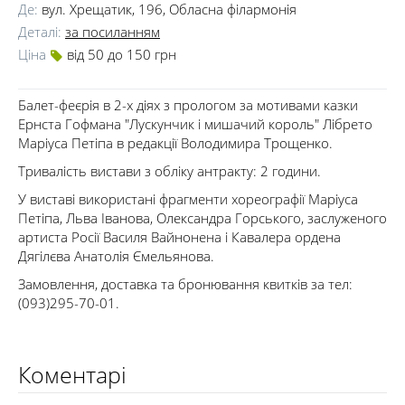
Де:
вул. Хрещатик, 196, Обласна філармонія
Деталі:
за посиланням
Ціна
від 50 до 150 грн
Балет-феєрія в 2-х діях з прологом за мотивами казки
Ернста Гофмана "Лускунчик і мишачий король" Лібрето
Маріуса Петіпа в редакції Володимира Трощенко.
Тривалість вистави з обліку антракту: 2 години.
У виставі використані фрагменти хореографії Маріуса
Петіпа, Льва Іванова, Олександра Горського, заслуженого
артиста Росії Василя Вайнонена і Кавалера ордена
Дягілєва Анатолія Ємельянова.
Замовлення, доставка та бронювання квитків за тел:
(093)295-70-01.
Коментарі