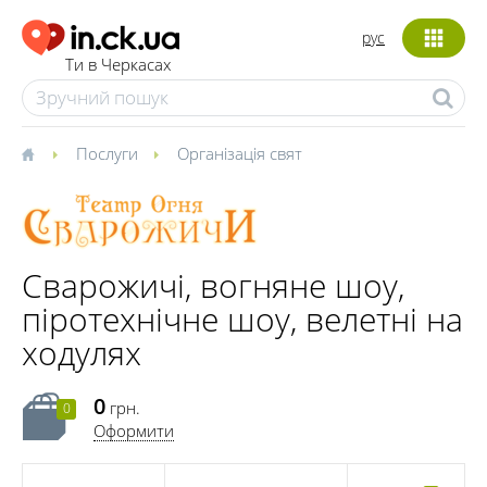
рус
Ти в Черкасах
Послуги
Організація свят
Сварожичі, вогняне шоу,
піротехнічне шоу, велетні на
ходулях
0
грн.
0
Оформити