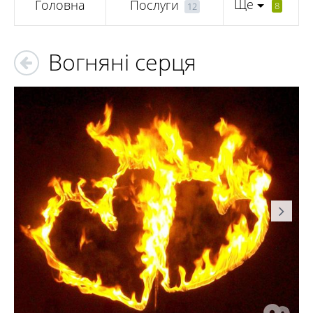
Ще
Головна
Послуги
8
12
Вогняні серця