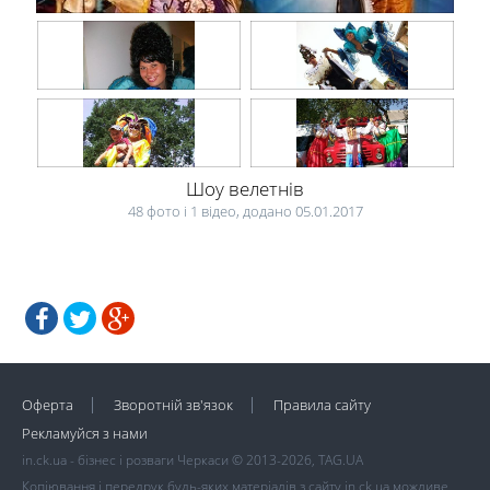
Шоу велетнів
48 фото і 1 відео, додано 05.01.2017
Оферта
Зворотній зв'язок
Правила сайту
Рекламуйся з нами
in.ck.ua - бізнес і розваги Черкаси © 2013-2026, TAG.UA
Копіювання і передрук будь-яких матеріалів з сайту in.ck.ua можливе