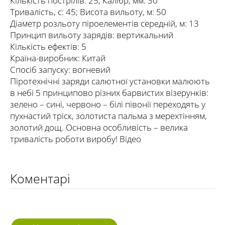
Кількість пострілів: 25; Калібр, мм: 30
Тривалість, с: 45; Висота вильоту, м: 50
Діаметр розльоту піроелементів середній, м: 13
Принцип вильоту зарядів: вертикальний
Кількість ефектів: 5
Країна-виробник: Китай
Спосіб запуску: вогневий
Піротехнічні заряди салютної установки малюють
в небі 5 принципово різних барвистих візерунків:
зелено – сині, червоно – білі півонії переходять у
пухнастий тріск, золотиста пальма з мерехтінням,
золотий дощ. Основна особливість – велика
тривалість роботи виробу! Відео
Коментарі