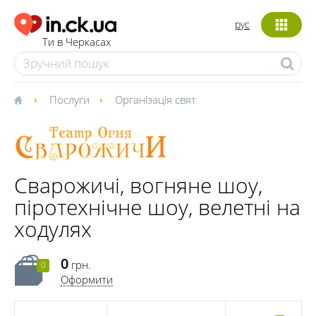
рус
Ти в Черкасах
Послуги
Організація свят
Сварожичі, вогняне шоу,
піротехнічне шоу, велетні на
ходулях
0
грн.
0
Оформити