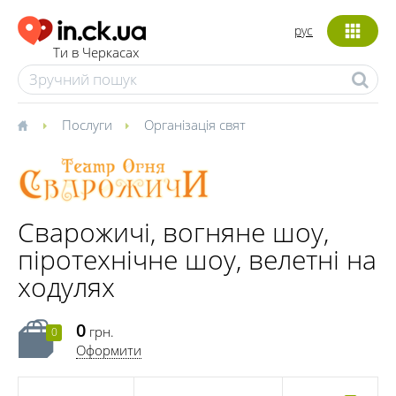
рус
Ти в Черкасах
Послуги
Організація свят
Сварожичі, вогняне шоу,
піротехнічне шоу, велетні на
ходулях
0
грн.
0
Оформити