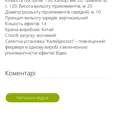
Кількість пострілів: 150; Калібр, мм: 20; Тривалість,
с: 120; Висота вильоту піроелементів, м: 25
Діаметр розльоту піроелементів середній, м: 10
Принцип вильоту зарядів: вертикальний
Кількість ефектів: 14
Країна-виробник: Китай
Спосіб запуску: вогневий
Салютна установка "Калейдоскоп" – повноцінний
феєрверк в одному виробі з величезною
різноманітністю ефектів! Відео
Коментарі
Написати відгук