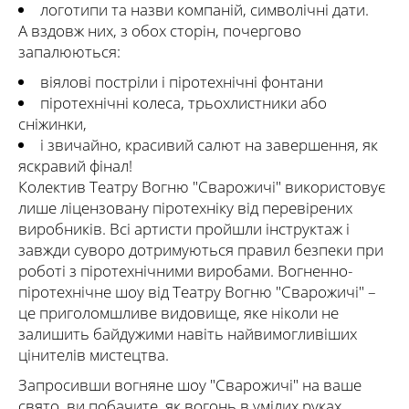
логотипи та назви компаній, символічні дати.
А вздовж них, з обох сторін, почергово
запалюються:
віялові постріли і піротехнічні фонтани
піротехнічні колеса, трьохлистники або
сніжинки,
і звичайно, красивий салют на завершення, як
яскравий фінал!
Колектив Театру Вогню "Сварожичі" використовує
лише ліцензовану піротехніку від перевірених
виробників. Всі артисти пройшли інструктаж і
завжди суворо дотримуються правил безпеки при
роботі з піротехнічними виробами. Вогненно-
піротехнічне шоу від Театру Вогню "Сварожичі" –
це приголомшливе видовище, яке ніколи не
залишить байдужими навіть найвимогливіших
цінителів мистецтва.
Запросивши вогняне шоу "Сварожичі" на ваше
свято, ви побачите, як вогонь в умілих руках