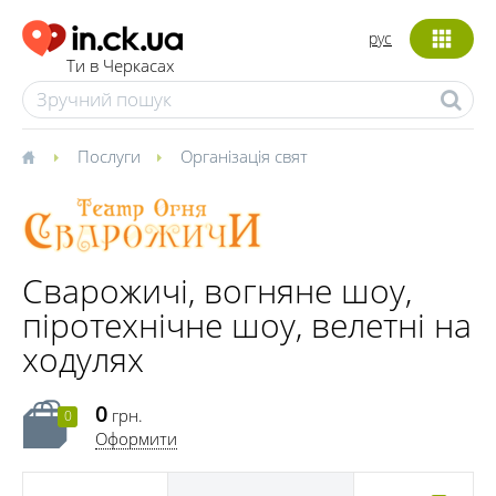
рус
Ти в Черкасах
Послуги
Організація свят
Сварожичі, вогняне шоу,
піротехнічне шоу, велетні на
ходулях
0
грн.
0
Оформити