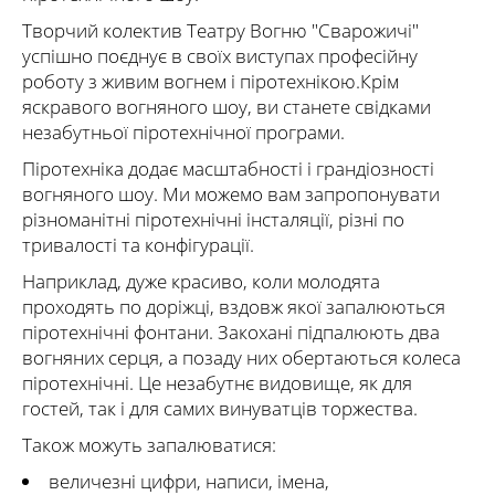
Творчий колектив Театру Вогню "Сварожичі"
успішно поєднує в своїх виступах професійну
роботу з живим вогнем і піротехнікою.Крім
яскравого вогняного шоу, ви станете свідками
незабутньої піротехнічної програми.
Піротехніка додає масштабності і грандіозності
вогняного шоу. Ми можемо вам запропонувати
різноманітні піротехнічні інсталяції, різні по
тривалості та конфігурації.
Наприклад, дуже красиво, коли молодята
проходять по доріжці, вздовж якої запалюються
піротехнічні фонтани. Закохані підпалюють два
вогняних серця, а позаду них обертаються колеса
піротехнічні. Це незабутнє видовище, як для
гостей, так і для самих винуватців торжества.
Також можуть запалюватися:
величезні цифри, написи, імена,