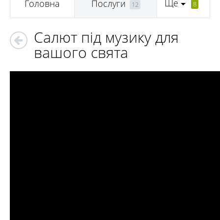
Ще
Головна
Послуги
8
12
Салют під музику для
вашого свята