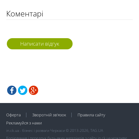
Коментарі
Написати відгук
Оферта
Зворотній зв'язок
Правила сайту
Рекламуйся з нами
in.ck.ua - бізнес і розваги Черкаси © 2013-2026, TAG.UA
Копіювання і передрук будь-яких матеріалів з сайту in.ck.ua можливе