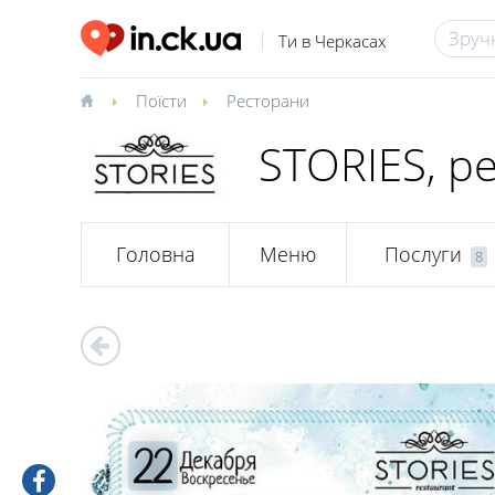
Ти в Черкасах
Поїсти
Ресторани
STORIES, р
Головна
Меню
Послуги
8