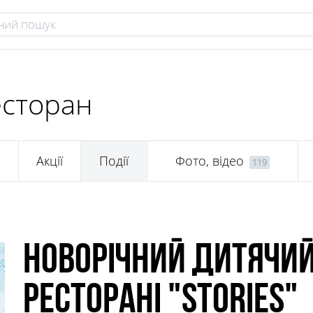
есторан
Акції
Події
Фото, відео
119
Новорічний дитячий
ресторані "Stories"