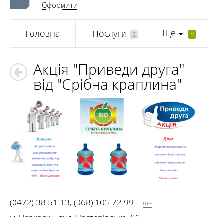
Оформити
Ще
Головна
Послуги
8
2
Акція "Приведи друга"
від "Срібна краплина"
(0472) 38-51-13
,
(068) 103-72-99
ще
(063) 270-75-93