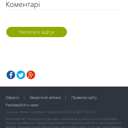
Коментарі
Написати відгук
Оферта
Зворотній зв'язок
Правила сайту
Рекламуйся з нами
in.ck.ua - бізнес і розваги Черкаси © 2013-2026, TAG.UA
Копіювання і передрук будь-яких матеріалів з сайту in.ck.ua можливе
тільки за наявності прямого активного гіперпосилання не далі першого
абзацу. Використання авторських матеріалів сайту in.ck.ua у друкованих