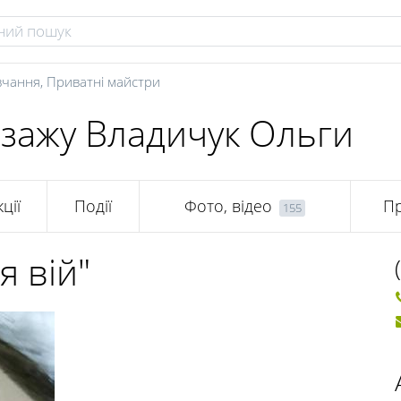
вчання
,
Приватні майстри
ізажу Владичук Ольги
кції
Події
Фото, відео
Пр
155
я вій"