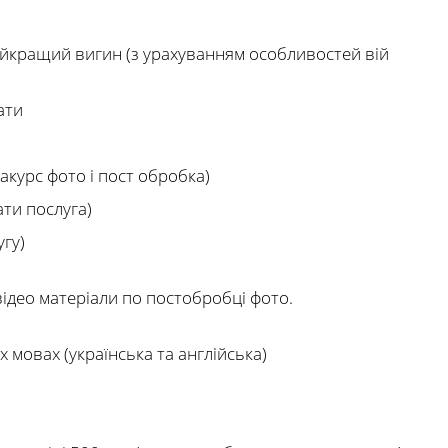
айкращий вигин (з урахуванням особливостей вій
ати
акурс фото і пост обробка)
ати послуга)
гу)
відео матеріали по постобробці фото.
х мовах (українська та англійська)