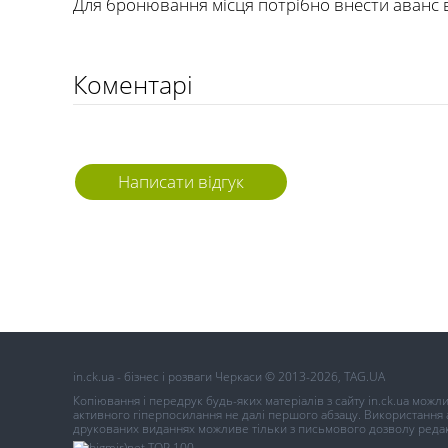
Для бронювання місця потрібно внести аванс в
Коментарі
Написати відгук
in.ck.ua - бізнес і розваги Черкаси © 2013-2026, TAG.UA
Копіювання і передрук будь-яких матеріалів з сайту in.ck.ua можл
активного гіперпосилання не далі першого абзацу. Використання ав
друкованих виданнях можливе тільки з письмового дозволу редак