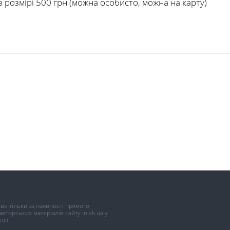
 розмірі 500 грн (можна особисто, можна на карту)
иве тільки за наявності прямого
торських матеріалів сайту in.ck.ua у
ції.