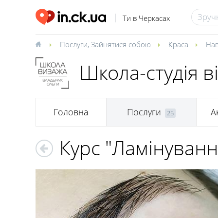
Ти в Черкасах
Послуги
,
Зайнятися собою
Краса
На
Школа-студія в
Головна
Послуги
А
25
Курс "Ламінуванн