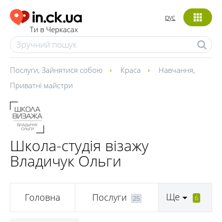
рус
Ти в Черкасах
Послуги
,
Зайнятися собою
Краса
Навчання
,
Приватні майстри
Школа-студія візажу
Владичук Ольги
Ще
Головна
Послуги
6
25