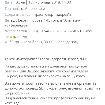
Дата:
10 листопада 2018, 14:00
Архів
Тип події:
майстер-класи
Сфера діяльності:
краса, спорт, здоров'я
Де:
вул. Вехняя Горова, 145 готель "Апельсин",
конференц-зал
Деталі:
за тел.: (093) 197-48-81, (095) 532-83-13 viber
Ціна
80 грн
50 грн – кава-брейк, 30 грн – оренда залу
Також майстер-клас "Краса і здоров'я нероздільні"
На цьому майстер-класі ви дізнаєтесь про сучасні і
безпечні для Вашого здоров'я, способи догляду за
шкірою, які вітаміни як впливають на вашу красу.
Ви зможете пройти тест на вміст вітамінів в організмі і з
допомогою приладу Skin-Skope точно визначити свій тип
шкіри обличчя.
Ви дізнаєтеся Фішки і секрети професійного макіяжу на
кожен день.