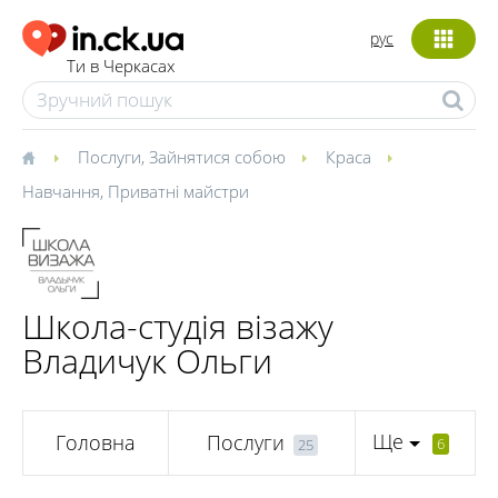
рус
Ти в Черкасах
Послуги
,
Зайнятися собою
Краса
Навчання
,
Приватні майстри
Школа-студія візажу
Владичук Ольги
Ще
Головна
Послуги
6
25