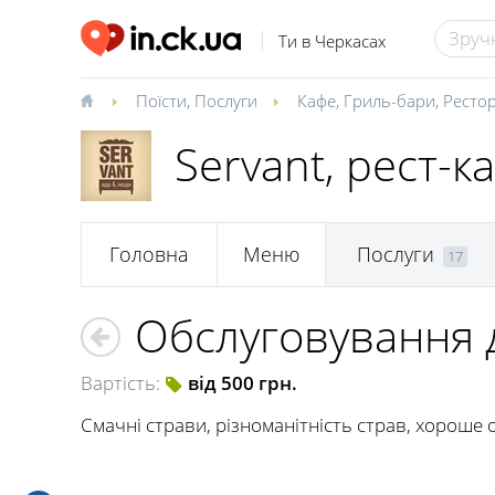
Ти в Черкасах
Поїсти
,
Послуги
Кафе
,
Гриль-бари
,
Ресто
Servant, рест-к
Головна
Меню
Послуги
17
Обслуговування 
Вартість:
від 500 грн.
Смачні страви, різноманітність страв, хороше 