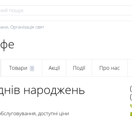
рани
,
Організація свят
афе
Товари
Акції
Події
Про нас
1
днів народжень
обслуговування, доступні ціни