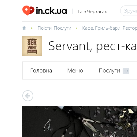
Ти в Черкасах
Поїсти
,
Послуги
Кафе
,
Гриль-бари
,
Ресто
Servant, рест-к
Головна
Меню
Послуги
17