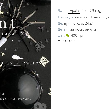
Дата:
17 - 29 грудня 
Архів
Тип події:
вечірки, Новий рік,
Де:
вул. Гоголя, 242/1
Деталі:
за посиланням
Ціна
400 грн
з особи