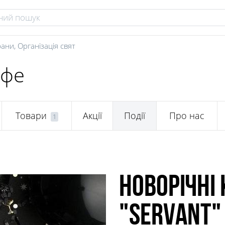
рани
,
Організація свят
афе
Товари
Акції
Події
Про нас
1
Новорічні
"Servant"