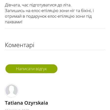
Дівчата, час підготуватися до літа.
Запишись на елос-епіляцію зони ніг та бікіні, і
отримай в подарунок елос-епіляцію зони під
пахвами!
Коментарі
Написати відгук
Tatiana Ozyrskaia