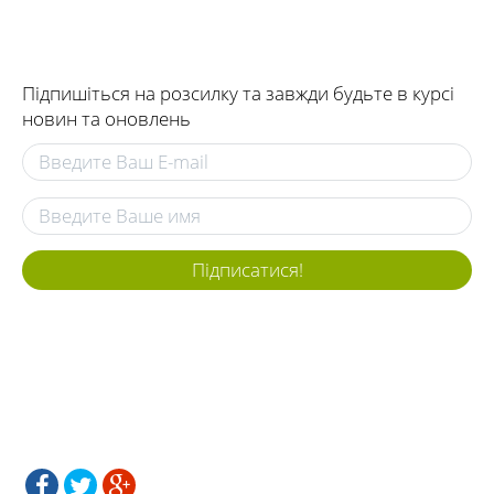
здаються прийнятними. Не соромтеся уточнювати делікатні
подробиці, наприклад, умови проживання, харчування,
страхування і т. д. Про всі нюанси краще домовитися "на березі".
Підпишіться на розсилку та завжди будьте в курсі
новин та оновлень
Підписатися!