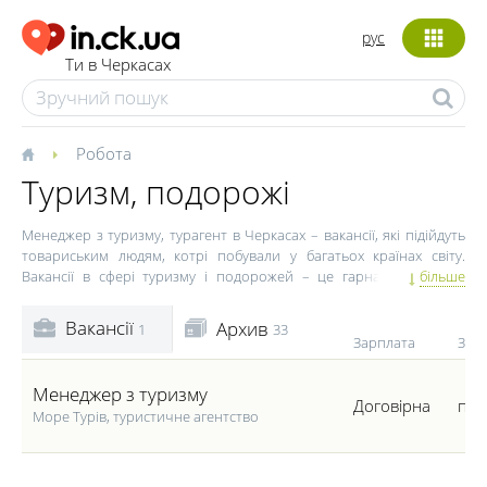
рус
Ти в Черкасах
Робота
Туризм, подорожі
Менеджер з туризму, турагент в Черкасах – вакансії, які підійдуть
товариським людям, котрі побували у багатьох країнах світу.
Вакансії в сфері туризму і подорожей – це гарна можливість
більше
побачити світ і отримати незабутній досвід. Покоївки, бармени,
танцівниці, адміністратори, масажисти, хостес – це вакансії, які
Вакансії
Архив
33
1
останнім часом користуються особливою популярністю.
Зарплата
Зайн
Тим паче, вакансії в сфері туризму найчастіше передбачають дуже
гарну оплату. Такі пропозиції є особливо актуальними для
Менеджер з туризму
студентів, які можуть перевести навчання на індивідуальний план
Договірна
пов
Море Турів, туристичне агентство
і безперешкодно відправитися в захоплюючий круїз.
Контракти на роботу за кордоном укладаються терміном на 3-12
місяців і більше. Обов'язково звертайте увагу на всі умови
договору, навіть якщо вакансія вам підходить, а всі умови роботи