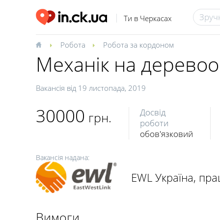
Ти в Черкасах
Робота
Робота за кордоном
Механік на дерево
Вакансія від
19 листопада, 2019
30000
Досвід
грн.
роботи
обов'язковий
Вакансія надана:
EWL Україна, пр
Вимоги