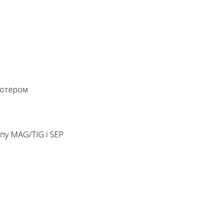
'ютером
пу MAG/TIG і SEP