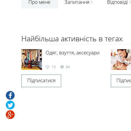
Про мене
Запитання
Відповіді
1
1
Найбільша активність в тегах
Одяг, взуття, аксесуари
13
34
Підписатися
Підпи