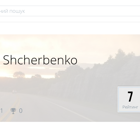
y Shcherbenko
7
Рейтинг
1
0