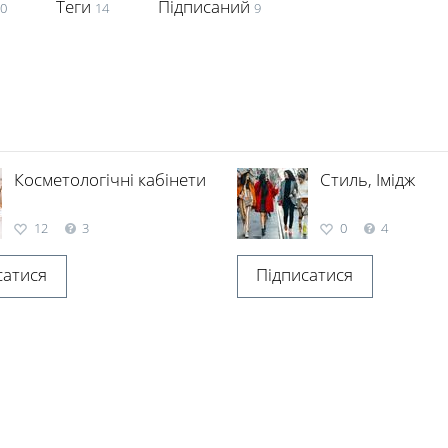
Теги
Підписаний
0
14
9
Косметологічні кабінети
Стиль, Імідж
12
3
0
4
сатися
Підписатися