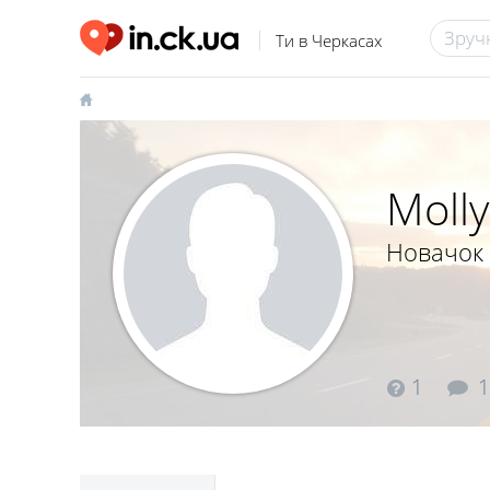
Ти в Черкасах
Moll
Новачок
1
1