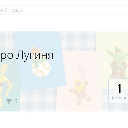
ро Лугиня
1
Рейтинг
0