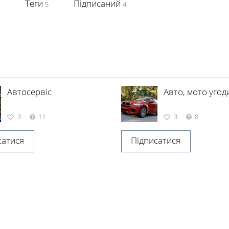
Теги
Підписаний
5
4
Автосервіс
Авто, мото угод
3
11
3
8
сатися
Підписатися