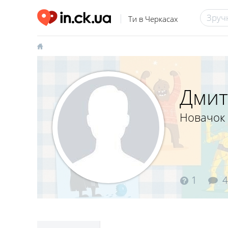
Ти в Черкасах
Дмит
Новачок
1
4