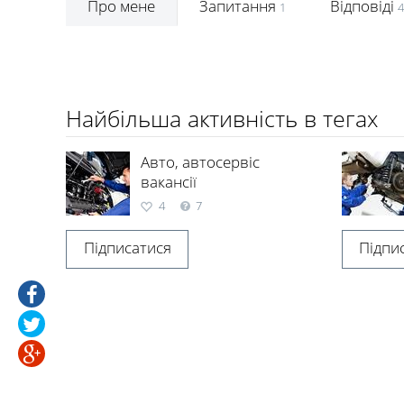
Про мене
Запитання
Відповіді
1
4
Найбільша активність в тегах
Авто, автосервіс
вакансії
4
7
Підписатися
Підпи