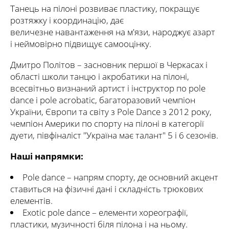
Танець на пілоні розвиває пластику, покращує
розтяжку і координацію, дає
величезне навантаження на м'язи, народжує азарт
і неймовірно підвищує самооцінку.
Дмитро Політов – засновник першої в Черкасах і
області школи танцю і акробатики на пілоні,
всесвітньо визнаний артист і інструктор по pole
dance і pole acrobatic, багаторазовий чемпіон
України, Європи та світу з Pole Dance з 2012 року,
чемпіон Америки по спорту на пілоні в категорії
дуети, півфіналіст "Україна має талант" 5 і 6 сезонів.
Наші напрямки:
Pole dance – напрям спорту, де основний акцент
ставиться на фізичні дані і складність трюкових
елементів.
Exotic pole dance – елементи хореографії,
пластики, музичності біля пілона і на ньому.