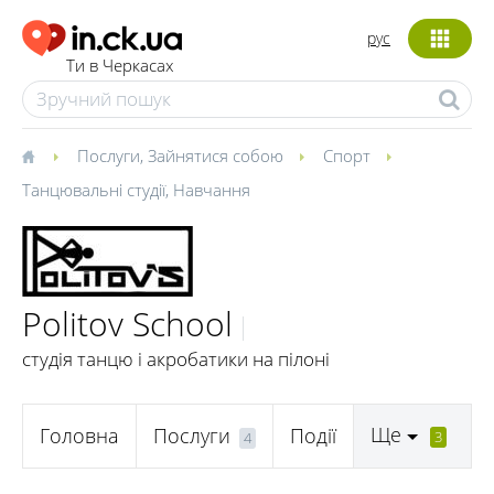
рус
Ти в Черкасах
Послуги
,
Зайнятися собою
Спорт
Танцювальні студії
,
Навчання
Politov School
студія танцю і акробатики на пілоні
Ще
Головна
Послуги
Події
3
4