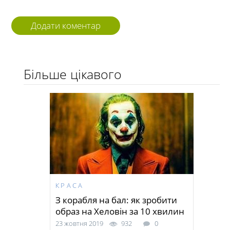
Додати коментар
Більше цікавого
КРАСА
З корабля на бал: як зробити
образ на Хеловін за 10 хвилин
23 жовтня 2019
932
0