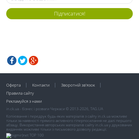
Підписатися!
Оферта
Контакти
Зворотній зв'язок
Правила сайту
Рекламуйся з нами
in.ck.ua - бізнес і розваги Черкаси © 2013-2026, TAG.UA
Копіювання і передрук будь-яких матеріалів з сайту in.ck.ua можливе
тільки за наявності прямого активного гіперпосилання не далі першого
абзацу. Використання авторських матеріалів сайту in.ck.ua у друкованих
виданнях можливе тільки з письмового дозволу редакції.