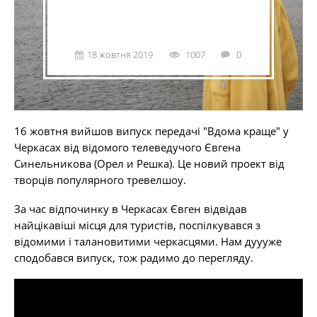
18 жовтня 2019
1007
0
16 жовтня вийшов випуск передачі "Вдома краще" у
Черкасах від відомого телеведучого Євгена
Синельникова (Орел и Решка). Це новий проект від
творців популярного тревелшоу.
За час відпочинку в Черкасах Євген відвідав
найцікавіші місця для туристів, поспілкувався з
відомими і талановитими черкасцями. Нам дуууже
сподобався випуск, тож радимо до перегляду.