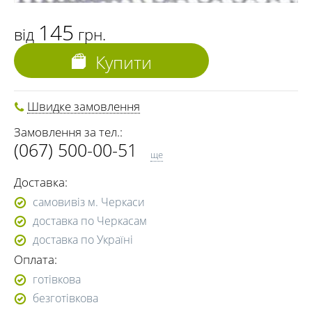
145
від
грн.
Купити
Швидке замовлення
Замовлення за тел.:
(067) 500-00-51
ще
(050) 500-00-51
Доставка:
(093) 500-00-51
самовивіз м. Черкаси
доставка по Черкасам
доставка по Україні
Оплата:
готівкова
безготівкова