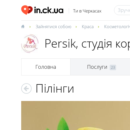
Ти в Черкасах
Зайнятися собою
Краса
Косметологіч
Persik, студія ко
Головна
Послуги
23
Пілінги