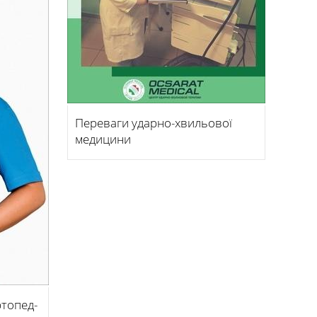
Переваги ударно-хвильової
медицини
ртопед-