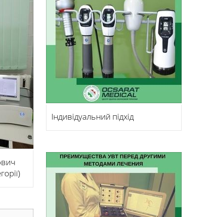
Індивідуальний підхід
ович
горії)