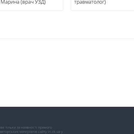
 Марина (врач УЗД)
травматолог)
иве тільки за наявності прямого
торських матеріалів сайту in.ck.ua у