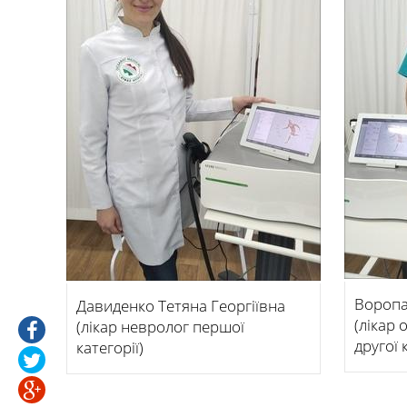
Воропа
Давиденко Тетяна Георгіївна
(лікар
(лікар невролог першої
другої 
категорії)