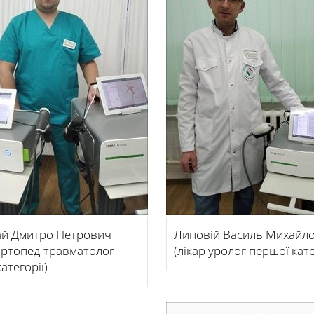
й Дмитро Петрович
Липовій Василь Михайл
 ортопед-травматолог
(лікар уролог першої кате
категорії)