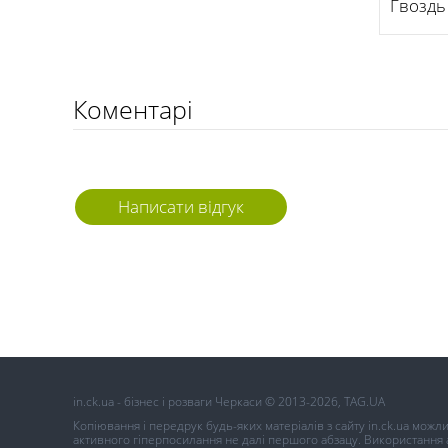
Гвоздь
Коментарі
Написати відгук
in.ck.ua - бізнес і розваги Черкаси © 2013-2026, TAG.UA
Копіювання і передрук будь-яких матеріалів з сайту in.ck.ua можл
активного гіперпосилання не далі першого абзацу. Використання ав