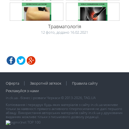
Травматологія
12 фото, додано 16.02.2021
Оферта
Зворотній зв'язок
Правила сайту
Рекламуйся з нами
in.ck.ua - бізнес і розваги Черкаси © 2013-2026, TAG.UA
Копіювання і передрук будь-яких матеріалів з сайту in.ck.ua можливе
тільки за наявності прямого активного гіперпосилання не далі першого
абзацу. Використання авторських матеріалів сайту in.ck.ua у друкованих
виданнях можливе тільки з письмового дозволу редакції.