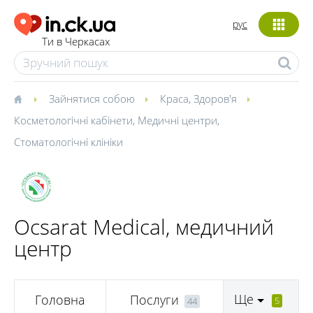
рус
Ти в Черкасах
Зайнятися собою
Краса
,
Здоров'я
Косметологічні кабінети
,
Медичні центри
,
Стоматологічні клініки
Ocsarat Medical, медичний
центр
Ще
Головна
Послуги
5
44