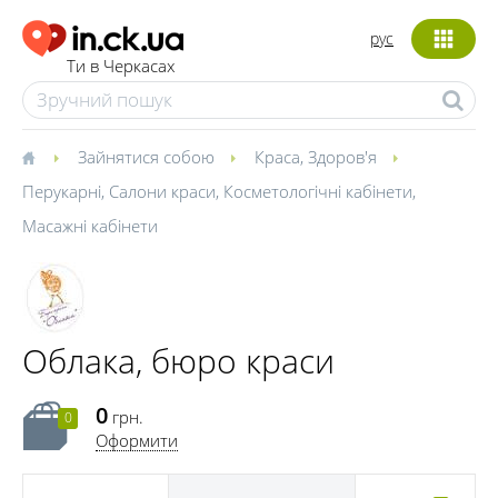
рус
Ти в Черкасах
Зайнятися собою
Краса
,
Здоров'я
Перукарні
,
Салони краси
,
Косметологічні кабінети
,
Масажні кабінети
Облака, бюро краси
0
грн.
0
Оформити