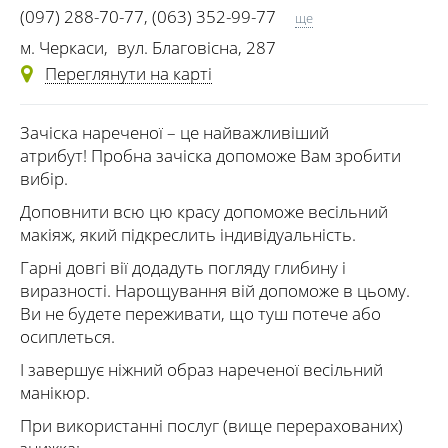
(097) 288-70-77
,
(063) 352-99-77
ще
(0472) 50-06-15
м. Черкаси
,
вул. Благовісна, 287
Переглянути на карті
Зачіска нареченої – це найважливіший
атрибут! Пробна зачіска допоможе Вам зробити
вибір.
Доповнити всю цю красу допоможе весільний
макіяж, який підкреслить індивідуальність.
Гарні довгі вії додадуть погляду глибину і
виразності. Нарощування вій допоможе в цьому.
Ви не будете переживати, що туш потече або
осиплеться.
І завершує ніжний образ нареченої весільний
манікюр.
При використанні послуг (вище перерахованих)