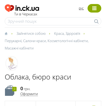
рус
Ти в Черкасах
Зайнятися собою
Краса
,
Здоров'я
Перукарні
,
Салони краси
,
Косметологічні кабінети
,
Масажні кабінети
Облака, бюро краси
0
грн.
0
Оформити