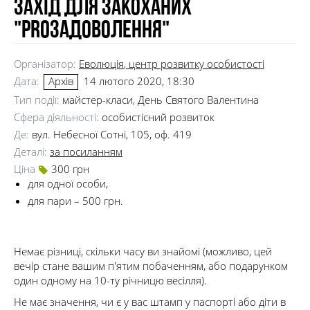
Захід для закоханих
"Proзадоволення"
Організатор:
Еволюція
, центр розвитку особистості
Дата:
14 лютого 2020, 18:30
Архів
Тип події:
майстер-класи, День Святого Валентина
Сфера діяльності:
особистісний розвиток
Де:
вул. Небесної Сотні, 105, оф. 419
Деталі:
за посиланням
Ціна
300 грн
для одної особи,
для пари – 500 грн.
Немає різниці, скільки часу ви знайомі (можливо, цей
вечір стане вашим п'ятим побаченням, або подарунком
один одному на 10-ту річницю весілля).
Не має значення, чи є у вас штамп у паспорті або діти в