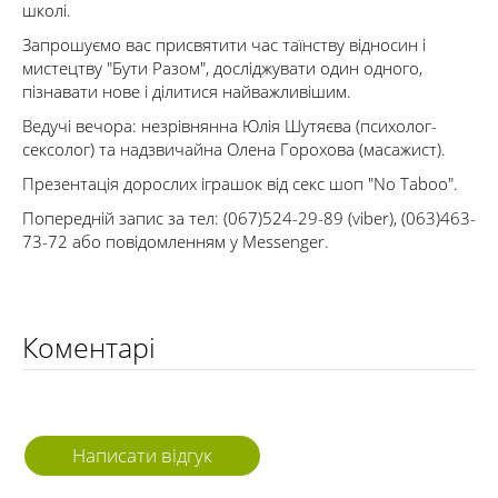
школі.
Запрошуємо вас присвятити час таїнству відносин і
мистецтву "Бути Разом", досліджувати один одного,
пізнавати нове і ділитися найважливішим.
Ведучі вечора: незрівнянна Юлія Шутяєва (психолог-
сексолог) та надзвичайна Олена Горохова (масажист).
Презентація дорослих іграшок від секс шоп "No Taboo".
Попередній запис за тел: (067)524-29-89 (viber), (063)463-
73-72 або повідомленням у Messenger.
Коментарі
Написати відгук