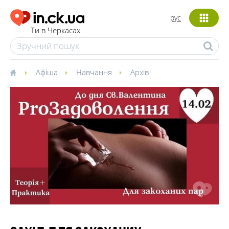
рус
Ти в Черкасах
Афіша
Навчання
Архів